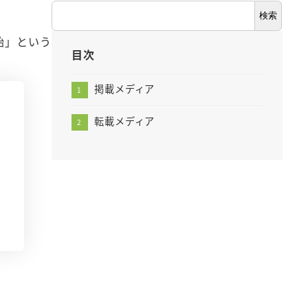
検
検索
索
始」という
目次
掲載メディア
転載メディア