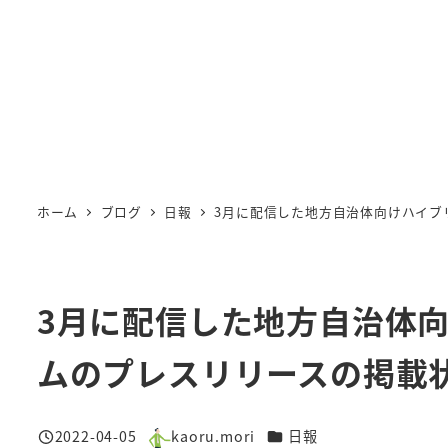
メ
イ
ン
コ
ン
テ
ン
ホーム
ブログ
日報
3月に配信した地方自治体向けハイブ
ツ
へ
移
動
3月に配信した地方自治体
ムのプレスリリースの掲載
カテゴリー
2022-04-05
kaoru.mori
日報
投稿日
著