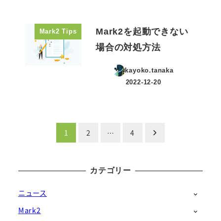
Mark2を起動できない
Mark2 Tips
場合の対処方法
kayoko.tanaka
2022-12-20
投稿日
投
1
2
…
4
稿
カテゴリー
の
ペ
ニュース
Mark2
ー