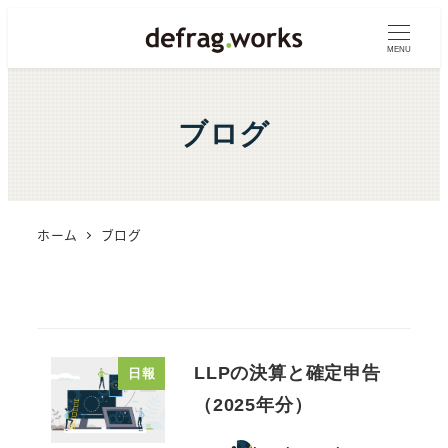
メ
イ
MENU
ン
コ
ブログ
ン
テ
ン
ツ
ホーム
ブログ
へ
移
動
LLPの決算と確定申告
日報
（2025年分）