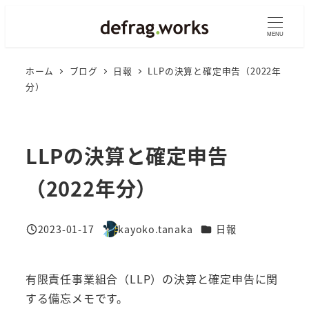
メ
イ
MENU
ン
ホーム
ブログ
日報
LLPの決算と確定申告（2022年
コ
分）
ン
テ
ン
LLPの決算と確定申告
ツ
へ
（2022年分）
移
動
カテゴリー
2023-01-17
kayoko.tanaka
日報
投稿日
著
者
有限責任事業組合（LLP）の決算と確定申告に関
する備忘メモです。