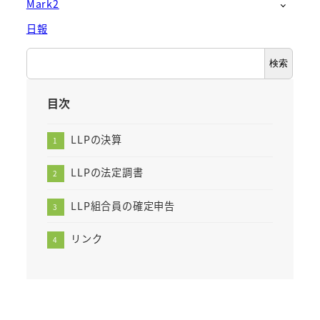
Mark2
日報
検
検索
索
目次
LLPの決算
LLPの法定調書
LLP組合員の確定申告
リンク