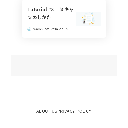
Tutorial #3 – スキャ
ンのしかた
mark2.sfc.keio.ac.jp
ABOUT US
PRIVACY POLICY